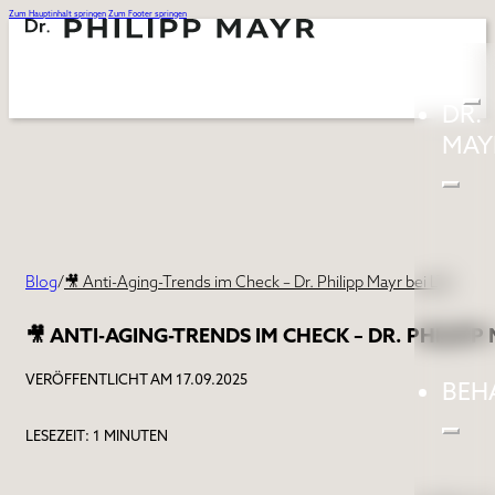
Zum Hauptinhalt springen
Zum Footer springen
DR.
MAY
Blog
/
🎥 Anti-Aging-Trends im Check – Dr. Philipp Mayr bei LT1
🎥 ANTI-AGING-TRENDS IM CHECK – DR. PHILIPP 
VERÖFFENTLICHT AM 17.09.2025
BEH
LESEZEIT: 1 MINUTEN