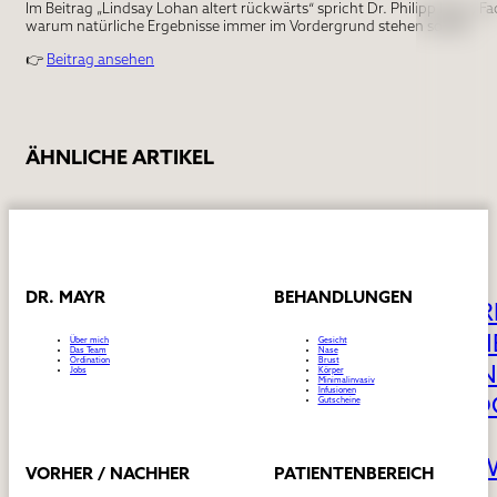
Im Beitrag „Lindsay Lohan altert rückwärts“ spricht Dr. Philipp Mayr, F
warum natürliche Ergebnisse immer im Vordergrund stehen sollten.
👉
Beitrag ansehen
ÄHNLICHE ARTIKEL
DR. MAYR
BEHANDLUNGEN
VOR
PAT
Über mich
Gesicht
Das Team
Nase
Ordination
Brust
KON
Jobs
Körper
Minimalinvasiv
Infusionen
BLO
Gutscheine
/
NEW
VORHER / NACHHER
PATIENTENBEREICH