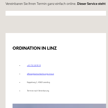
Vereinbaren Sie Ihren Termin ganz einfach online.
Dieser Service steht 
ORDINATION IN LINZ
+43 732 28 90 10
office@plastischechirurgie-linz.at
Koppelweg 2, 4060 Leonding
Termine nach Vereinbarung