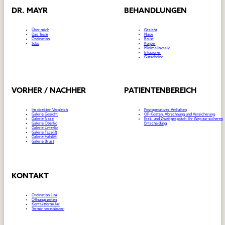
DR. MAYR
BEHANDLUNGEN
Über mich
Gesicht
Das Team
Nase
Ordination
Brust
Jobs
Körper
Minimalinvasiv
Infusionen
Gutscheine
VORHER / NACHHER
PATIENTENBEREICH
Im direkten Vergleich
Postoperatives Verhalten
Galerie Gesicht
OP-Kosten, Abrechnung und Versicherung
Galerie Nase
Erst- und Zweitgespräch: Ihr Weg zur sicheren
Galerie Oberlid
Entscheidung
Galerie Unterlid
Galerie Facelift
Galerie Halslift
Galerie Brust
KONTAKT
Ordination Linz
Öffnungszeiten
Kontaktformular
Termin vereinbaren