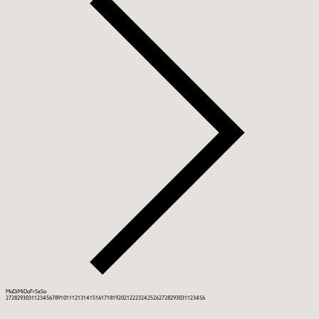
Mo
Di
Mi
Do
Fr
Sa
So
27
28
29
30
31
1
2
3
4
5
6
7
8
9
10
11
12
13
14
15
16
17
18
19
20
21
22
23
24
25
26
27
28
29
30
31
1
2
3
4
5
6