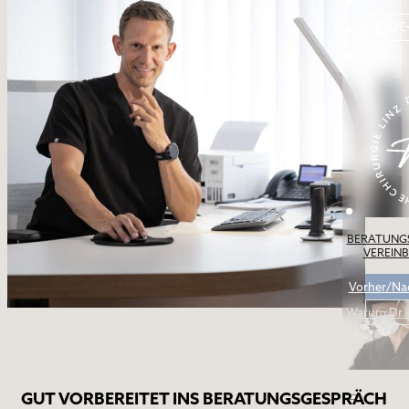
DE
BERATUNG
VEREIN
Vorher/Na
Warum Dr.
GUT VORBEREITET INS BERATUNGSGESPRÄCH