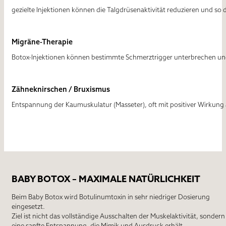
gezielte Injektionen können die Talgdrüsenaktivität reduzieren und so 
Migräne-Therapie
Botox-Injektionen können bestimmte Schmerztrigger unterbrechen und
Zähneknirschen / Bruxismus
Entspannung der Kaumuskulatur (Masseter), oft mit positiver Wirkun
BABY BOTOX – MAXIMALE NATÜRLICHKEIT
Beim
Baby Botox
wird Botulinumtoxin in
sehr niedriger Dosierung
eingesetzt.
Ziel ist nicht das vollständige Ausschalten der Muskelaktivität, sondern
eine
sanfte Entspannung
, die Mimik und Ausdruck erhält.