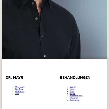
ist perfekt. Was mir auch sehr gefallen hat, dass er eher auf „natürli
Mehr gibt es nicht zu sagen! :)
5 / 5
Von einem DocFinder Nutzer vor einem Monat
DR. MAYR
BEHANDLUNGEN
Über mich
Gesicht
Das Team
Nase
Ordination
Brust
Jobs
Körper
Minimalinvasiv
Infusionen
Gutscheine