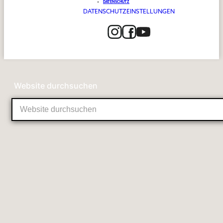
DATENSCHUTZ
DATENSCHUTZEINSTELLUNGEN
5 / 5
Von einem DocFinder Nutzer vor 8 Monaten
Website durchsuchen
OBERLIDSTRAFFUNG
Nach einem sehr ausführlichen Aufklärungsgespräch
über die genaue Durchführung des Eingriffes hatte ich
vor 2 Wochen die Oberlidstraffung. Ich bin mehr als
zufrieden und möchte meinen herzlichen Dank an Dr.
Philipp Mayr und seinem Team aussprechen. Die OL-
Straffung war überhaupt nicht schmerzhaft (da ist so
manch Zahnarztbesuch unangenehmer) und die Wunde