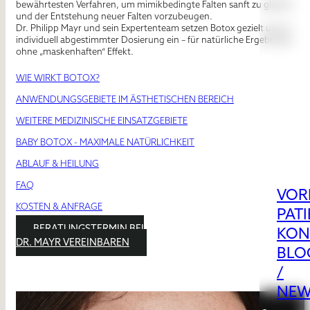
bewährtesten Verfahren, um mimikbedingte Falten sanft zu glätten
und der Entstehung neuer Falten vorzubeugen.
Dr. Philipp Mayr
und sein Expertenteam setzen Botox gezielt und in
individuell abgestimmter Dosierung ein – für
natürliche Ergebnisse
,
ohne „maskenhaften“ Effekt.
WIE WIRKT BOTOX?
ANWENDUNGSGEBIETE IM ÄSTHETISCHEN BEREICH
WEITERE MEDIZINISCHE EINSATZGEBIETE
BABY BOTOX - MAXIMALE NATÜRLICHKEIT
ABLAUF & HEILUNG
FAQ
VOR
KOSTEN & ANFRAGE
PAT
BERATUNGSTERMIN BEI
KON
DR. MAYR VEREINBAREN
BLO
/
NEW