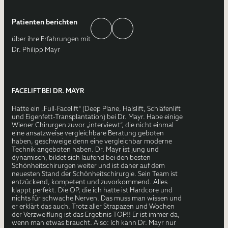
Patienten berichten
über ihre Erfahrungen mit
Dr. Philipp Mayr
FACELIFT BEI DR. MAYR
Hatte ein „Full-Facelift“ (Deep Plane, Halslift, Schläfenlift
und Eigenfett-Transplantation) bei Dr. Mayr. Habe einige
Wiener Chirurgen zuvor „interviewt“, die nicht einmal
eine ansatzweise vergleichbare Beratung geboten
haben, geschweige denn eine vergleichbar moderne
Technik angeboten haben. Dr. Mayr ist jung und
dynamisch, bildet sich laufend bei den besten
Schönheitschirurgen weiter und ist daher auf dem
neuesten Stand der Schönheitschirurgie. Sein Team ist
entzückend, kompetent und zuvorkommend. Alles
klappt perfekt. Die OP, die ich hatte ist Hardcore und
nichts für schwache Nerven. Das muss man wissen und
er erklärt das auch. Trotz aller Strapazen und Wochen
der Verzweiflung ist das Ergebnis TOP!! Er ist immer da,
wenn man etwas braucht. Also: Ich kann Dr. Mayr nur