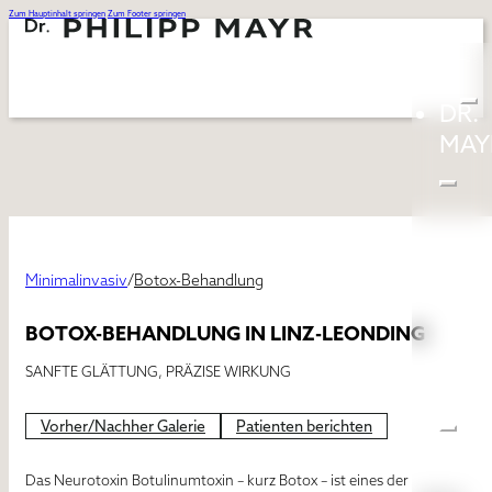
Zum Hauptinhalt springen
Zum Footer springen
DR.
MAY
Minimalinvasiv
/
Botox-Behandlung
BOTOX-BEHANDLUNG IN LINZ-LEONDING
SANFTE GLÄTTUNG, PRÄZISE WIRKUNG
BEH
Vorher/Nachher Galerie
Patienten berichten
Das Neurotoxin Botulinumtoxin – kurz
Botox
– ist eines der