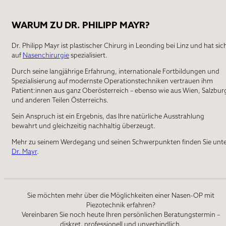
begeistert!
Sein freundliches Auftreten, seine ausführlichen und
kompetenten Aufklärungen/Gespräche und sein
WARUM ZU DR. PHILIPP MAYR?
fachliches Wissen haben mich davon überzeugt meine
Nasenoperation bei ihm zu machen!
Das Ergebnis ist hervorragend - ich hatte weder
Dr. Philipp Mayr ist plastischer Chirurg in Leonding bei Linz und hat sic
Schmerzen noch war ich blau im Gesicht! Die
auf
Nasenchirurgie
spezialisiert.
Schwellung war dank Lymphdrainage vor und nach der
Operation innerhalb von wenigen Tagen weg! Jederzeit
Durch seine langjährige Erfahrung, internationale Fortbildungen und
wieder - 100%ige Weiterempfehlung von mir!
Spezialisierung auf modernste Operationstechniken vertrauen ihm
Patient:innen aus ganz Oberösterreich – ebenso wie aus Wien, Salzbur
und anderen Teilen Österreichs.
Sein Anspruch ist ein Ergebnis, das Ihre natürliche Ausstrahlung
bewahrt und gleichzeitig nachhaltig überzeugt.
5 / 5
Mehr zu seinem Werdegang und seinen Schwerpunkten finden Sie unt
Dr. Mayr
.
07.04.2025 Anonym – ProvenExpert
EMPFEHLENSWERT
Ich habe im März 2025 eine Brustoperation (Straffung) durchführen la
Sie möchten mehr über die Möglichkeiten einer Nasen-OP mit
ist perfekt. Was mir auch sehr gefallen hat, dass er eher auf „natürli
Piezotechnik erfahren?
Mehr gibt es nicht zu sagen! :)
Vereinbaren Sie noch heute Ihren persönlichen Beratungstermin –
diskret, professionell und unverbindlich.