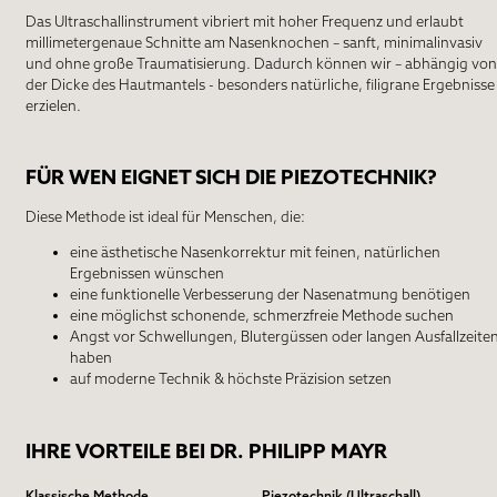
Das Ultraschallinstrument vibriert mit hoher Frequenz und erlaubt
millimetergenaue Schnitte am Nasenknochen – sanft,
minimalinvasiv
und ohne große Traumatisierung. Dadurch können wir – abhängig von
der Dicke des Hautmantels - besonders
natürliche, filigrane Ergebnisse
erzielen.
FÜR WEN EIGNET SICH DIE PIEZOTECHNIK?
Diese Methode ist ideal für Menschen, die:
eine ästhetische Nasenkorrektur mit feinen, natürlichen
Ergebnissen wünschen
eine funktionelle Verbesserung der Nasenatmung benötigen
eine möglichst schonende, schmerzfreie Methode suchen
Angst vor Schwellungen, Blutergüssen oder langen Ausfallzeite
haben
auf moderne Technik & höchste Präzision setzen
IHRE VORTEILE BEI DR. PHILIPP MAYR
Klassische Methode
Piezotechnik (Ultraschall)