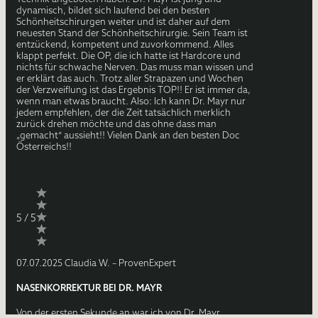
dynamisch, bildet sich laufend bei den besten
Schönheitschirurgen weiter und ist daher auf dem
neuesten Stand der Schönheitschirurgie. Sein Team ist
entzückend, kompetent und zuvorkommend. Alles
klappt perfekt. Die OP, die ich hatte ist Hardcore und
nichts für schwache Nerven. Das muss man wissen und
er erklärt das auch. Trotz aller Strapazen und Wochen
der Verzweiflung ist das Ergebnis TOP!! Er ist immer da,
wenn man etwas braucht. Also: Ich kann Dr. Mayr nur
jedem empfehlen, der die Zeit tatsächlich merklich
zurück drehen möchte und das ohne dass man
„gemacht“ aussieht!! Vielen Dank an den besten Doc
Österreichs!!
5 / 5
07.07.2025 Claudia W. – ProvenExpert
NASENKORREKTUR BEI DR. MAYR
Von der ersten Sekunde an war ich von Dr. Mayr