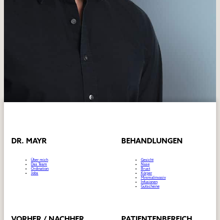
PERFEKTE ERFAHRUNG – UNEINGESCHRÄNKT EMPFEHLENSWERT
Ich habe mich für eine Nasenoperation bei Dr. Mayr
entschieden und kann nur sagen: Es war die beste
Entscheidung! Von der ersten Beratung bis zur
Nachsorge war alles perfekt organisiert und
professionell. Dr. Mayr hat sich viel Zeit genommen, um
auf meine Wünsche und Sorgen einzugehen. Mit seinem
Fachwissen und seiner ruhigen, sympathischen Art hat
er mir jede Unsicherheit genommen. Die OP verlief
reibungslos, und das gesamte Team war unglaublich
freundlich und fürsorglich. Das Ergebnis übertrifft meine
Erwartungen bei Weitem! Meine Nase sieht nicht nur
natürlich und harmonisch aus, sondern passt auch zu
meinem Gesicht – genau wie ich es mir gewünscht habe.
Auch die Heilung verlief ohne Komplikationen.
DR. MAYR
BEHANDLUNGEN
Über mich
Gesicht
Das Team
Nase
Ordination
Brust
5 / 5
Jobs
Körper
Minimalinvasiv
Infusionen
Gutscheine
Von einem DocFinder Nutzer vor 8 Monaten
VORHER / NACHHER
PATIENTENBEREICH