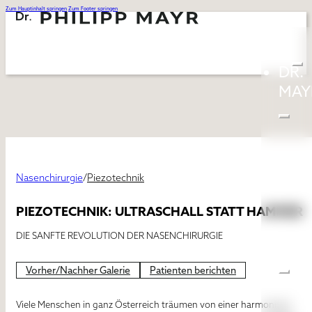
Zum Hauptinhalt springen
Zum Footer springen
DR.
MAY
Nasenchirurgie
/
Piezotechnik
PIEZOTECHNIK: ULTRASCHALL STATT HAMMER
DIE SANFTE REVOLUTION DER NASENCHIRURGIE
BEH
Vorher/Nachher Galerie
Patienten berichten
Viele Menschen in ganz Österreich träumen von einer harmonisch