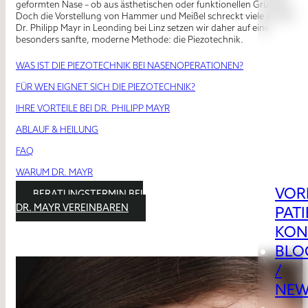
geformten Nase – ob aus ästhetischen oder funktionellen Gründen.
Doch die Vorstellung von Hammer und Meißel schreckt viele ab. Bei
Dr. Philipp Mayr in Leonding bei Linz setzen wir daher auf eine
besonders sanfte, moderne Methode: die Piezotechnik.
WAS IST DIE PIEZOTECHNIK BEI NASENOPERATIONEN?
FÜR WEN EIGNET SICH DIE PIEZOTECHNIK?
IHRE VORTEILE BEI DR. PHILIPP MAYR
ABLAUF & HEILUNG
FAQ
WARUM DR. MAYR
VOR
BERATUNGSTERMIN BEI
DR. MAYR VEREINBAREN
PAT
KON
BLO
/
NEW